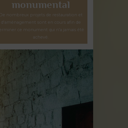
monumental
De nombreux projets de restauration et
d'aménagement sont en cours afin de
erminer ce monument qui n'a jamais été
achevé.