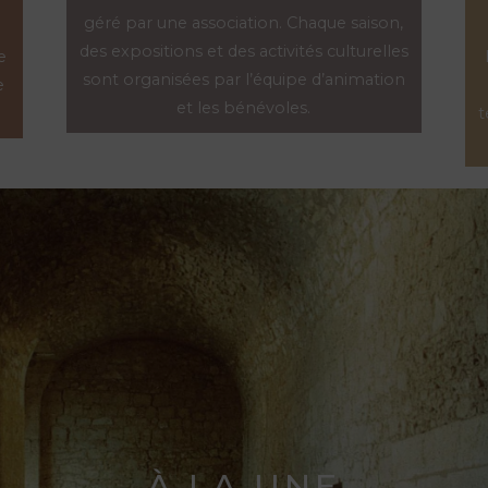
géré par une association. Chaque saison,
des expositions et des activités culturelles
e
sont organisées par l’équipe d’animation
e
et les bénévoles.
t
À LA UNE