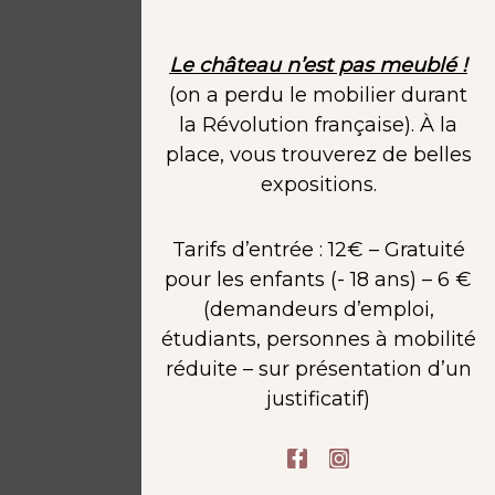
***
Le château n’est pas meublé !
(on a perdu le mobilier durant
la Révolution française). À la
place, vous trouverez de belles
expositions.
Tarifs d’entrée : 12€ – Gratuité
pour les enfants (- 18 ans) – 6 €
(demandeurs d’emploi,
étudiants, personnes à mobilité
réduite – sur présentation d’un
justificatif)
F
I
a
n