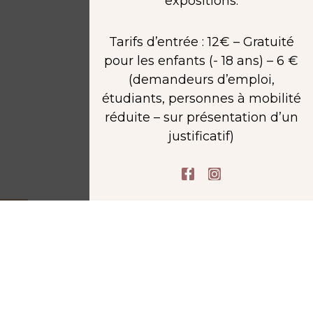
expositions.
Tarifs d’entrée : 12€ – Gratuité
pour les enfants (- 18 ans) – 6 €
(demandeurs d’emploi,
étudiants, personnes à mobilité
réduite – sur présentation d’un
justificatif)
F
I
a
n
c
s
e
t
b
a
o
g
o
r
k
a
-
m
f