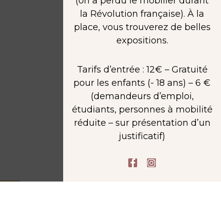
(on a perdu le mobilier durant
la Révolution française). À la
place, vous trouverez de belles
expositions.
Tarifs d’entrée : 12€ – Gratuité
pour les enfants (- 18 ans) – 6 €
(demandeurs d’emploi,
étudiants, personnes à mobilité
réduite – sur présentation d’un
justificatif)
F
I
a
n
c
s
e
t
b
a
o
g
o
r