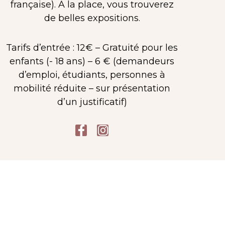
ÉDITIONS
française). À la place, vous trouverez
de belles expositions.
USTRÉES DES
Tarifs d’entrée : 12€ – Gratuité pour les
enfants (- 18 ans) – 6 € (demandeurs
TROIS
d’emploi, étudiants, personnes à
mobilité réduite – sur présentation
SQUETAIRES
d’un justificatif)
EPUIS 1846
F
I
a
n
c
s
e
t
b
a
o
g
o
r
k
a
-
m