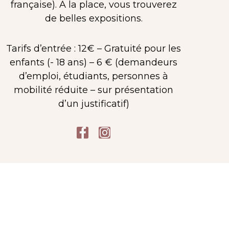
française). À la place, vous trouverez
de belles expositions.
Tarifs d’entrée : 12€ – Gratuité pour les
enfants (- 18 ans) – 6 € (demandeurs
d’emploi, étudiants, personnes à
mobilité réduite – sur présentation
ARTAGNAN,
d’un justificatif)
LE TROGNE ?
F
I
a
n
c
s
e
t
b
a
o
g
o
r
k
a
-
m