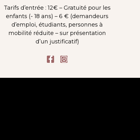
Tarifs d’entrée : 12€ – Gratuité pour les
enfants (- 18 ans) – 6 € (demandeurs
d’emploi, étudiants, personnes à
mobilité réduite – sur présentation
d’un justificatif)
NIVERS DALÍ
F
I
a
n
c
s
e
t
b
a
o
g
o
r
k
a
-
m
f