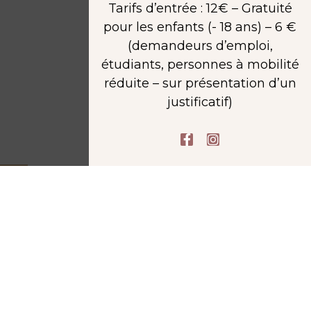
Tarifs d’entrée : 12€ – Gratuité
pour les enfants (- 18 ans) – 6 €
(demandeurs d’emploi,
étudiants, personnes à mobilité
réduite – sur présentation d’un
justificatif)
F
I
a
n
c
s
e
t
b
a
o
g
o
r
k
a
-
m
f