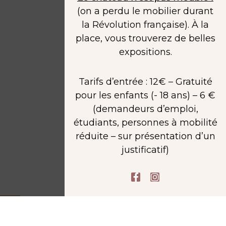
(on a perdu le mobilier durant
la Révolution française). À la
place, vous trouverez de belles
expositions.
Tarifs d’entrée : 12€ – Gratuité
pour les enfants (- 18 ans) – 6 €
(demandeurs d’emploi,
étudiants, personnes à mobilité
réduite – sur présentation d’un
justificatif)
F
I
a
n
c
s
e
t
b
a
o
g