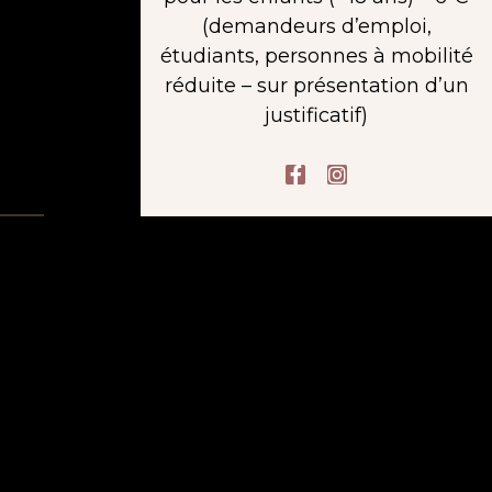
(demandeurs d’emploi,
étudiants, personnes à mobilité
réduite – sur présentation d’un
justificatif)
F
I
a
n
c
s
e
t
b
a
o
g
o
r
k
a
-
m
f